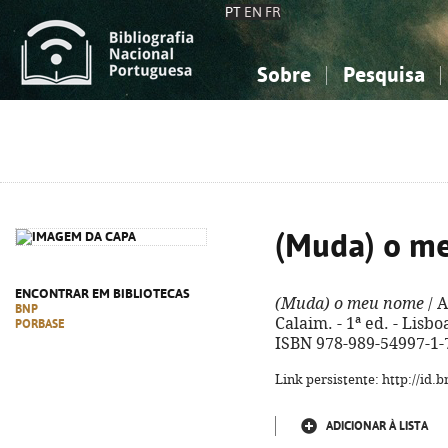
PT
EN
FR
Sobre
Pesquisa
Sobre a Bibliografia Nacional
Simples
Conhecimento, Informação...
Conhecimento, Informação...
Combinada
A
Ciências sociais...
Ciências sociais...
Arte, desporto...
Arte, desporto...
(Muda) o m
ENCONTRAR EM BIBLIOTECAS
(Muda) o meu nome
/ A
BNP
Calaim. - 1ª ed. - Lisboa 
PORBASE
ISBN 978-989-54997-1-
Link persistente: http://id
ADICIONAR À LISTA