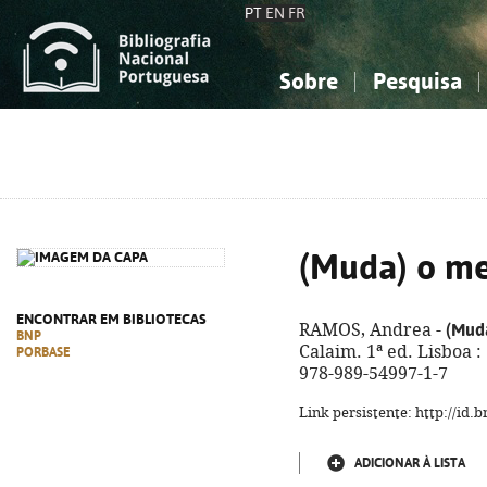
PT
EN
FR
Sobre
Pesquisa
Sobre a Bibliografia Nacional
Simples
Conhecimento, Informação...
Conhecimento, Informação...
Combinada
A
Ciências sociais...
Ciências sociais...
Arte, desporto...
Arte, desporto...
(Muda) o m
ENCONTRAR EM BIBLIOTECAS
(Mud
RAMOS, Andrea -
BNP
Calaim. 1ª ed. Lisboa : [
PORBASE
978-989-54997-1-7
Link persistente: http://id
ADICIONAR À LISTA