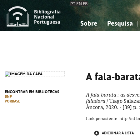
PT
EN
FR
Sobre
Pesquisa
Sobre a Bibliografia Nacional
Simples
Conhecimento, Informação...
Conhecimento, Informação...
Combinada
A
Ciências sociais...
Ciências sociais...
Arte, desporto...
Arte, desporto...
A fala-barat
ENCONTRAR EM BIBLIOTECAS
A fala-barata
: as desv
BNP
faladora
/ Tiago Salazar 
PORBASE
Âncora, 2020. - [39] p. 
Link persistente: http://id
ADICIONAR À LISTA