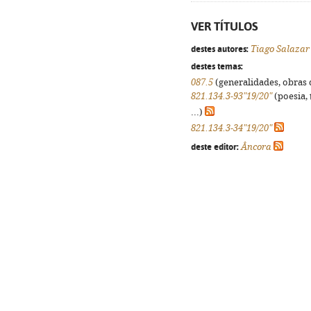
VER TÍTULOS
destes autores:
Tiago Salazar
destes temas:
087.5
(generalidades, obras d
821.134.3-93"19/20"
(poesia, 
...)
821.134.3-34"19/20"
deste editor:
Âncora