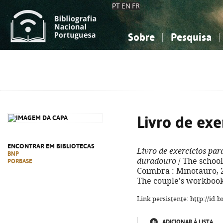
PT
EN
FR
Sobre
Pesquisa
Sobre a Bibliografia Nacional
Simples
Conhecimento, Informação...
Conhecimento, Informação...
Combinada
A
Ciências sociais...
Ciências sociais...
Arte, desporto...
Arte, desporto...
Livro de exe
ENCONTRAR EM BIBLIOTECAS
Livro de exercícios par
BNP
duradouro
/ The school
PORBASE
Coimbra : Minotauro, 202
The couple's workbook
Link persistente: http://id
ADICIONAR À LISTA