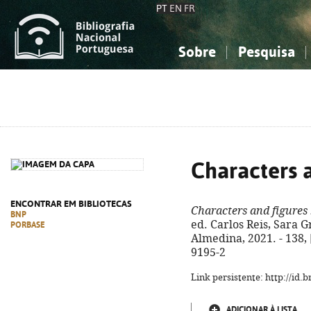
PT
EN
FR
Sobre
Pesquisa
Sobre a Bibliografia Nacional
Simples
Conhecimento, Informação...
Conhecimento, Informação...
Combinada
A
Ciências sociais...
Ciências sociais...
Arte, desporto...
Arte, desporto...
Characters a
ENCONTRAR EM BIBLIOTECAS
Characters and figures
BNP
ed. Carlos Reis, Sara G
PORBASE
Almedina, 2021. - 138, 
9195-2
Link persistente: http://id
ADICIONAR À LISTA