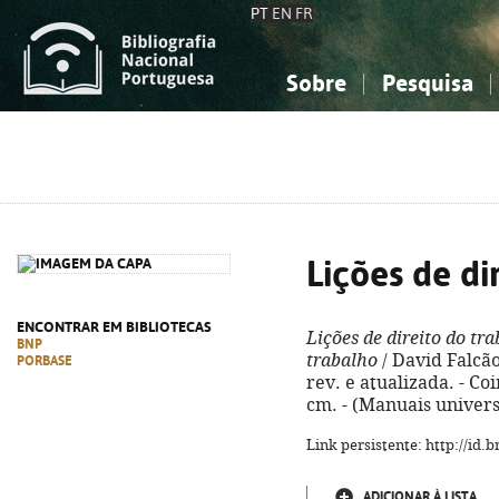
PT
EN
FR
Sobre
Pesquisa
Sobre a Bibliografia Nacional
Simples
Conhecimento, Informação...
Conhecimento, Informação...
Combinada
A
Ciências sociais...
Ciências sociais...
Arte, desporto...
Arte, desporto...
Lições de di
ENCONTRAR EM BIBLIOTECAS
Lições de direito do tr
BNP
trabalho
/ David Falcão
PORBASE
rev. e atualizada. - Co
cm. - (Manuais univers
Link persistente: http://id
ADICIONAR À LISTA