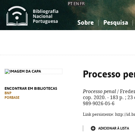
PT
EN
FR
Sobre
Pesquisa
Sobre a Bibliografia Nacional
Simples
Conhecimento, Informação...
Conhecimento, Informação...
Combinada
A
Ciências sociais...
Ciências sociais...
Arte, desporto...
Arte, desporto...
Processo pe
ENCONTRAR EM BIBLIOTECAS
Processo penal
/ Freder
BNP
cop. 2020. - 183 p. ; 23
PORBASE
989-9026-05-6
Link persistente: http://id
ADICIONAR À LISTA