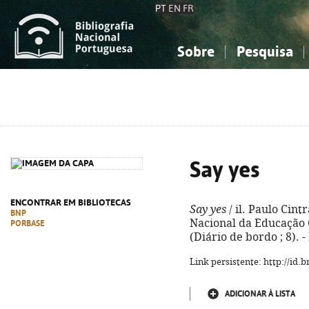
PT
EN
FR
Sobre
Pesquisa
Sobre a Bibliografia Nacional
Simples
Conhecimento, Informação...
Conhecimento, Informação...
Combinada
A
Ciências sociais...
Ciências sociais...
Arte, desporto...
Arte, desporto...
Say yes
ENCONTRAR EM BIBLIOTECAS
Say yes
/ il. Paulo Cint
BNP
Nacional da Educação Cri
PORBASE
(Diário de bordo ; 8). 
Link persistente: http://id
ADICIONAR À LISTA