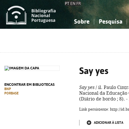
PT
EN
FR
Sobre
Pesquisa
Sobre a Bibliografia Nacional
Simples
Conhecimento, Informação...
Conhecimento, Informação...
Combinada
A
Ciências sociais...
Ciências sociais...
Arte, desporto...
Arte, desporto...
Say yes
ENCONTRAR EM BIBLIOTECAS
Say yes
/ il. Paulo Cint
BNP
Nacional da Educação Cri
PORBASE
(Diário de bordo ; 8). 
Link persistente: http://id
ADICIONAR À LISTA