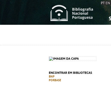
PT
EN
S
S
C
C
C
C
A
A
ENCONTRAR EM BIBLIOTECAS
BNP
PORBASE