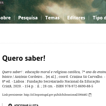
FR
Sobre
Pesquisa
Temas
Editores
Tipo 
obre a Bibliografia Nacional
imples
onhecimento, Informação...
onhecimento, Informação...
Combinada
A minha lista
Como utilizar
Filosofia, psicologia...
Filosofia, psicologia...
Perguntas frequente
iências sociais...
iências sociais...
Ciências exatas e naturais...
Ciências exatas e naturais...
rte, desporto...
rte, desporto...
Literatura, linguística...
Literatura, linguística...
Quero saber!
Quero saber!
: educação moral e religiosa católica, 7º ano do ensin
básico
/ António Cordeiro... [et al.] ; coord. Cristina Sá Carvalho. -
8ª ed. - Lisboa : Fundação Secretariado Nacional da Educação
Cristã, 2020. - 154 p. : il. ; 28 cm. - ISBN 978-972-8690-88-5
Link persistente: http://id.bnportugal.gov.pt/bib/bibnacional/2064462
ADICIONAR À LISTA