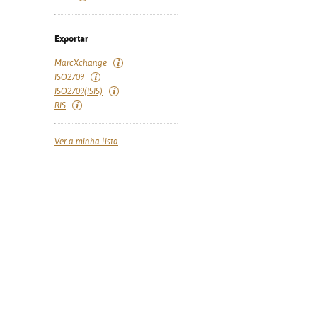
Exportar
MarcXchange
ISO2709
ISO2709(ISIS)
RIS
Ver a minha lista