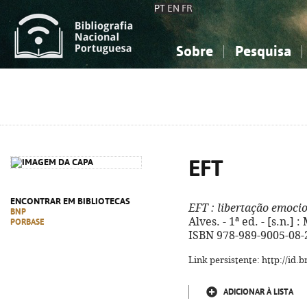
PT
EN
FR
Sobre
Pesquisa
Sobre a Bibliografia Nacional
Simples
Conhecimento, Informação...
Conhecimento, Informação...
Combinada
A
Ciências sociais...
Ciências sociais...
Arte, desporto...
Arte, desporto...
EFT
ENCONTRAR EM BIBLIOTECAS
EFT
: libertação emoci
BNP
Alves. - 1ª ed. - [s.n.] 
PORBASE
ISBN 978-989-9005-08-
Link persistente: http://id
ADICIONAR À LISTA