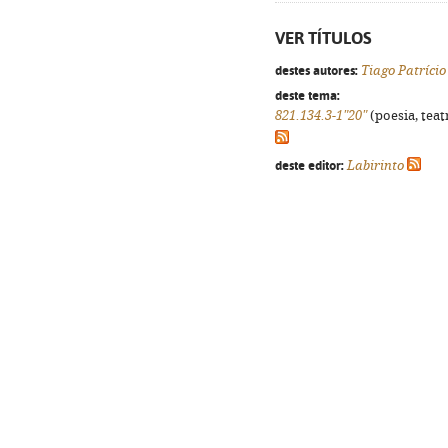
VER TÍTULOS
destes autores:
Tiago Patrício
deste tema:
821.134.3-1"20"
(poesia, teat
deste editor:
Labirinto