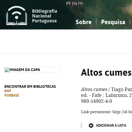
PT
EN
FR
Sobre
Pesquisa
Sobre a Bibliografia Nacional
Simples
Conhecimento, Informação...
Conhecimento, Informação...
Combinada
A
Ciências sociais...
Ciências sociais...
Arte, desporto...
Arte, desporto...
Altos cumes
ENCONTRAR EM BIBLIOTECAS
Altos cumes
/ Tiago Pat
BNP
ed. - Fafe : Labirinto, 2
PORBASE
989-54902-4-0
Link persistente: http://id
ADICIONAR À LISTA