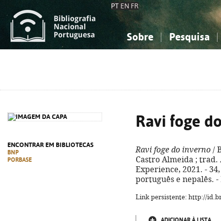
PT
EN
FR
Sobre
Pesquisa
Sobre a Bibliografia Nacional
Simples
Conhecimento, Informação...
Conhecimento, Informação...
Combinada
A
Ciências sociais...
Ciências sociais...
Arte, desporto...
Arte, desporto...
Ravi foge d
ENCONTRAR EM BIBLIOTECAS
Ravi foge do inverno
/ 
BNP
Castro Almeida ; trad. A
PORBASE
Experience, 2021. - 34, 
português e nepalês. -
Link persistente: http://id
ADICIONAR À LISTA