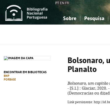
PT
EN
FR
Sobre
Pesquisa
Sobre a Bibliografia Nacional
Simples
Conhecimento, Informação...
Conhecimento, Informação...
Combinada
A
Ciências sociais...
Ciências sociais...
Arte, desporto...
Arte, desporto...
Bolsonaro, 
Planalto
ENCONTRAR EM BIBLIOTECAS
BNP
PORBASE
Bolsonaro, um capitão 
- [S.l.] : Glaciar, 2020. -
(Democracias ou ditadu
Link persistente: http://id