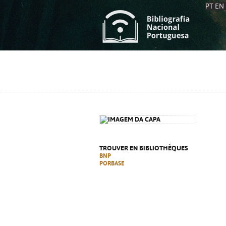
PT
EN
L
S
C
C
S
S
A
A
TROUVER EN BIBLIOTHÈQUES
BNP
PORBASE