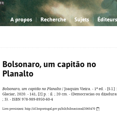
FR
A propos
Recherche
Sujets
Éditeur
a Bibliographie Nationale
imple
onnaissance, Information...
onnaissance, Information...
Avancée
Mes notices
Comment utiliser
Philosophie, psychologie...
Philosophie, psychologie...
Aide - FAQ
ciences sociales...
ciences sociales...
Mathématiques, sciences
Mathématiques, sciences
rts, sport...
rts, sport...
naturelles...
Littérature, linguistique...
naturelles...
Littérature, linguistique...
Bolsonaro, um capitão no
Planalto
Bolsonaro, um capitão no Planalto
/ Joaquim Vieira. - 1ª ed. - [S.l.] :
Glaciar, 2020. - 141, [2] p. : il. ; 20 cm. - (Democracias ou ditadura
; 3). - ISBN 978-989-8950-60-4
Lien persistant: http://id.bnportugal.gov.pt/bib/bibnacional/2065470