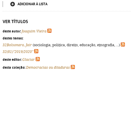
ADICIONAR À LISTA
VER TÍTULOS
deste autor:
Joaquim Vieira
destes temas:
32Bolsonaro, Jair
(sociologia, política, direito, educação, etnografia, ...)
32(81)"2019/2020"
deste editor:
Glaciar
desta coleção:
Democracias ou ditaduras