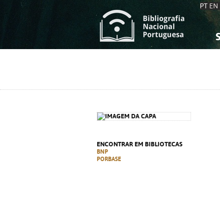
PT
EN
S
S
C
C
C
C
A
A
ENCONTRAR EM BIBLIOTECAS
BNP
PORBASE