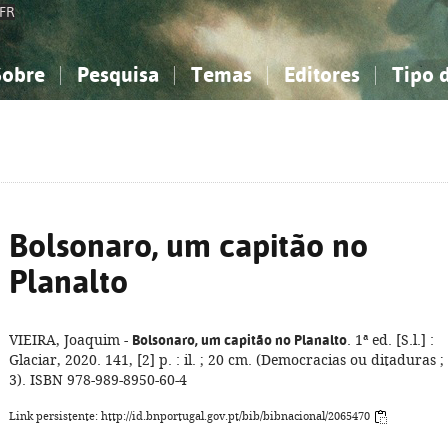
FR
Sobre
Pesquisa
Temas
Editores
Tipo 
obre a Bibliografia Nacional
imples
onhecimento, Informação...
onhecimento, Informação...
Combinada
A minha lista
Como utilizar
Filosofia, psicologia...
Filosofia, psicologia...
Perguntas frequente
iências sociais...
iências sociais...
Ciências exatas e naturais...
Ciências exatas e naturais...
rte, desporto...
rte, desporto...
Literatura, linguística...
Literatura, linguística...
Bolsonaro, um capitão no
Planalto
VIEIRA, Joaquim -
Bolsonaro, um capitão no Planalto
. 1ª ed. [S.l.] :
Glaciar, 2020. 141, [2] p. : il. ; 20 cm. (Democracias ou ditaduras ;
3). ISBN 978-989-8950-60-4
Link persistente: http://id.bnportugal.gov.pt/bib/bibnacional/2065470