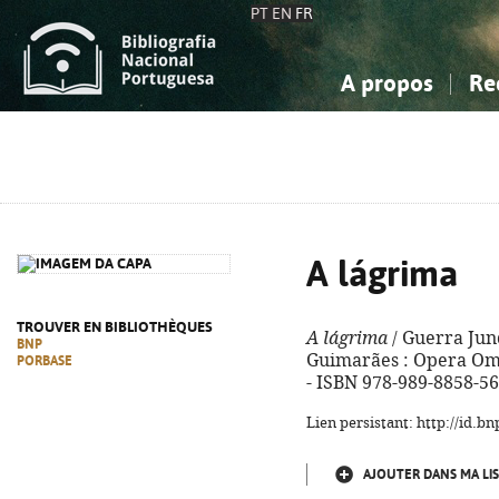
PT
EN
FR
A propos
Re
La Bibliographie Nationale
Simple
Connaissance, Information...
Connaissance, Information...
Avancée
Mes 
Sciences sociales...
Sciences sociales...
Arts, sport...
Arts, sport...
A lágrima
TROUVER EN BIBLIOTHÈQUES
A lágrima
/ Guerra Junq
BNP
Guimarães : Opera Omnia
PORBASE
- ISBN 978-989-8858-56
Lien persistant: http://id.
AJOUTER DANS MA LIS