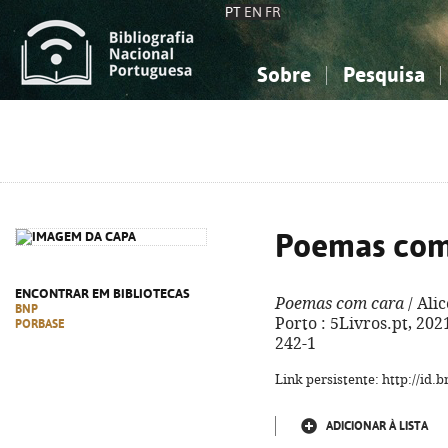
PT
EN
FR
Sobre
Pesquisa
Sobre a Bibliografia Nacional
Simples
Conhecimento, Informação...
Conhecimento, Informação...
Combinada
A
Ciências sociais...
Ciências sociais...
Arte, desporto...
Arte, desporto...
Poemas com
ENCONTRAR EM BIBLIOTECAS
Poemas com cara
/ Alic
BNP
Porto : 5Livros.pt, 2021
PORBASE
242-1
Link persistente: http://id
ADICIONAR À LISTA