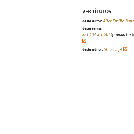
VER TÍTULOS
deste autor:
Alice Emília Bon
deste tema:
821.134.3-1"20"
(poesia, teat
deste editor:
5Livros.pt