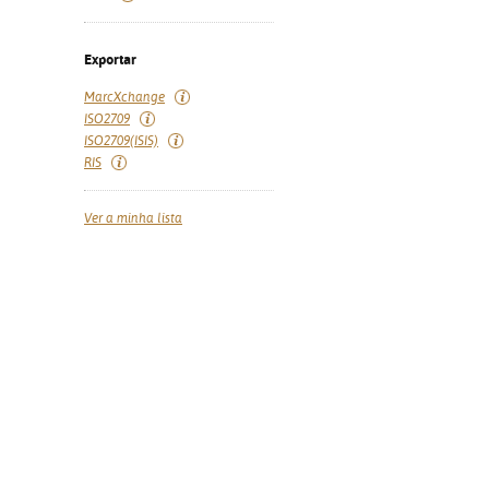
Exportar
MarcXchange
ISO2709
ISO2709(ISIS)
RIS
Ver a minha lista