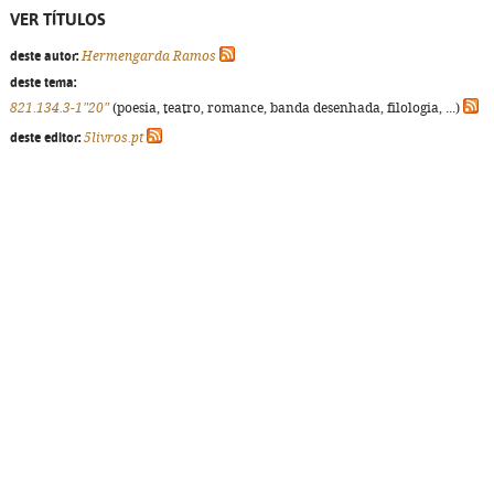
VER TÍTULOS
deste autor:
Hermengarda Ramos
deste tema:
821.134.3-1"20"
(poesia, teatro, romance, banda desenhada, filologia, ...)
deste editor:
5livros.pt