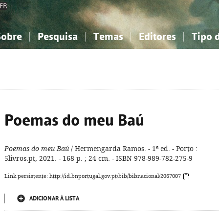
FR
Sobre
Pesquisa
Temas
Editores
Tipo 
obre a Bibliografia Nacional
imples
onhecimento, Informação...
onhecimento, Informação...
Combinada
A minha lista
Como utilizar
Filosofia, psicologia...
Filosofia, psicologia...
Perguntas frequente
iências sociais...
iências sociais...
Ciências exatas e naturais...
Ciências exatas e naturais...
rte, desporto...
rte, desporto...
Literatura, linguística...
Literatura, linguística...
Poemas do meu Baú
Poemas do meu Baú
/ Hermengarda Ramos. - 1ª ed. - Porto :
5livros.pt, 2021. - 168 p. ; 24 cm. - ISBN 978-989-782-275-9
Link persistente: http://id.bnportugal.gov.pt/bib/bibnacional/2067007
ADICIONAR À LISTA