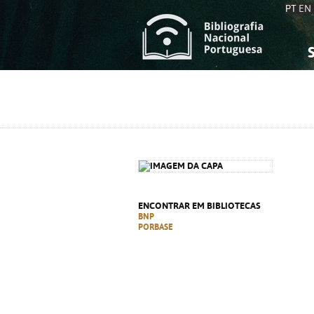
PT
EN
S
S
C
C
C
C
A
A
ENCONTRAR EM BIBLIOTECAS
BNP
PORBASE