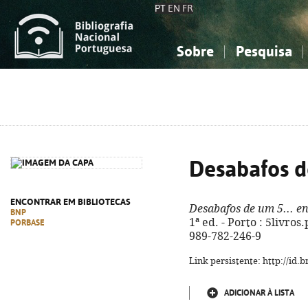
PT
EN
FR
Sobre
Pesquisa
Sobre a Bibliografia Nacional
Simples
Conhecimento, Informação...
Conhecimento, Informação...
Combinada
A
Ciências sociais...
Ciências sociais...
Arte, desporto...
Arte, desporto...
Desabafos de
ENCONTRAR EM BIBLIOTECAS
Desabafos de um 5... e
BNP
1ª ed. - Porto : 5livros.
PORBASE
989-782-246-9
Link persistente: http://id
ADICIONAR À LISTA