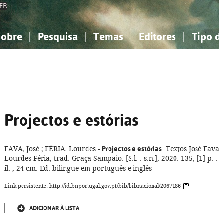
FR
Sobre
Pesquisa
Temas
Editores
Tipo 
obre a Bibliografia Nacional
imples
onhecimento, Informação...
onhecimento, Informação...
Combinada
A minha lista
Como utilizar
Filosofia, psicologia...
Filosofia, psicologia...
Perguntas frequente
iências sociais...
iências sociais...
Ciências exatas e naturais...
Ciências exatas e naturais...
rte, desporto...
rte, desporto...
Literatura, linguística...
Literatura, linguística...
Projectos e estórias
FAVA, José ; FÉRIA, Lourdes -
Projectos e estórias
. Textos José Fava
Lourdes Féria; trad. Graça Sampaio. [S.l. : s.n.], 2020. 135, [1] p. :
il. ; 24 cm. Ed. bilingue em português e inglês
Link persistente: http://id.bnportugal.gov.pt/bib/bibnacional/2067186
ADICIONAR À LISTA