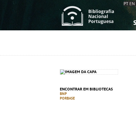
PT
EN
S
S
C
C
C
C
A
A
ENCONTRAR EM BIBLIOTECAS
BNP
PORBASE