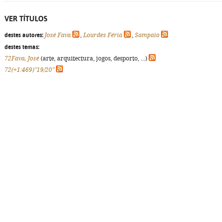
VER TÍTULOS
destes autores:
José Fava
,
Lourdes Féria
,
Sampaio
destes temas:
72Fava, José
(arte, arquitectura, jogos, desporto, ...)
72(=1:469)"19/20"