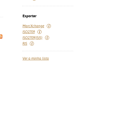
Exportar
MarcXchange
ISO2709
ISO2709(ISIS)
RIS
Ver a minha lista