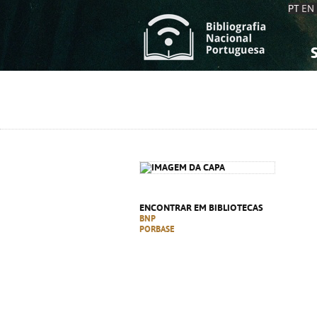
PT
EN
S
S
C
C
C
C
A
A
ENCONTRAR EM BIBLIOTECAS
BNP
PORBASE