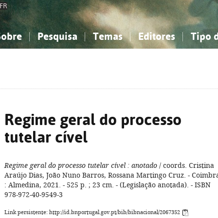
FR
Sobre
Pesquisa
Temas
Editores
Tipo 
obre a Bibliografia Nacional
imples
onhecimento, Informação...
onhecimento, Informação...
Combinada
A minha lista
Como utilizar
Filosofia, psicologia...
Filosofia, psicologia...
Perguntas frequente
iências sociais...
iências sociais...
Ciências exatas e naturais...
Ciências exatas e naturais...
rte, desporto...
rte, desporto...
Literatura, linguística...
Literatura, linguística...
Regime geral do processo
tutelar cível
Regime geral do processo tutelar cível
: anotado
/ coords. Cristina
Araújo Dias, João Nuno Barros, Rossana Martingo Cruz. - Coimbr
: Almedina, 2021. - 525 p. ; 23 cm. - (Legislação anotada). - ISBN
978-972-40-9549-3
Link persistente: http://id.bnportugal.gov.pt/bib/bibnacional/2067352