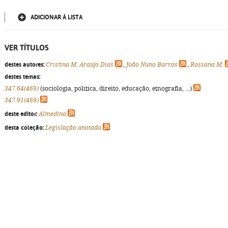
ADICIONAR À LISTA
VER TÍTULOS
destes autores:
Cristina M. Araújo Dias
,
João Nuno Barros
,
Rossana M.
destes temas:
347.64(469)
(sociologia, política, direito, educação, etnografia, ...)
347.91(469)
deste editor:
Almedina
desta coleção:
Legislação anotada