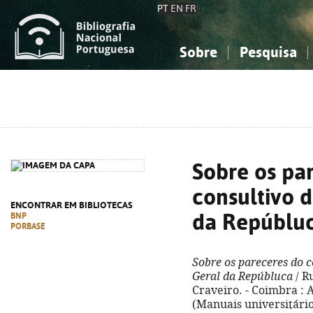
PT
EN
FR
Sobre
Pesquisa
Sobre a Bibliografia Nacional
Simples
Conhecimento, Informação...
Conhecimento, Informação...
Combinada
A
Ciências sociais...
Ciências sociais...
Arte, desporto...
Arte, desporto...
Sobre os pa
consultivo 
ENCONTRAR EM BIBLIOTECAS
da Repúblu
BNP
PORBASE
Sobre os pareceres do 
Geral da Repúbluca
/ R
Craveiro. - Coimbra : A
(Manuais universitário