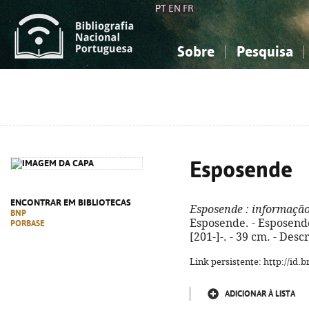
PT
EN
FR
Sobre
Pesquisa
Sobre a Bibliografia Nacional
Simples
Conhecimento, Informação...
Conhecimento, Informação...
Combinada
A
Ciências sociais...
Ciências sociais...
Arte, desporto...
Arte, desporto...
Esposende
ENCONTRAR EM BIBLIOTECAS
Esposende
: informaçã
BNP
Esposende. - Esposend
PORBASE
[201-]-. - 39 cm. - Des
Link persistente: http://id
ADICIONAR À LISTA