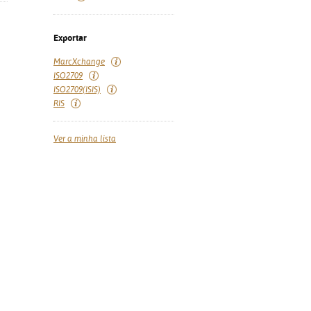
Exportar
MarcXchange
ISO2709
ISO2709(ISIS)
RIS
Ver a minha lista