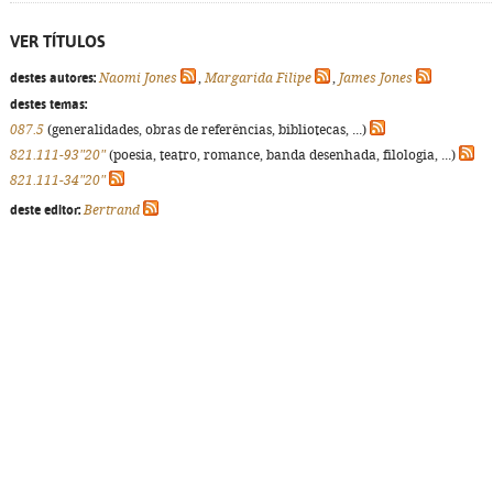
VER TÍTULOS
destes autores:
Naomi Jones
,
Margarida Filipe
,
James Jones
destes temas:
087.5
(generalidades, obras de referências, bibliotecas, ...)
821.111-93"20"
(poesia, teatro, romance, banda desenhada, filologia, ...)
821.111-34"20"
deste editor:
Bertrand