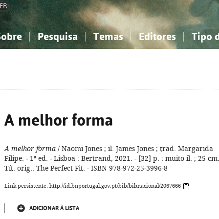
FR
Sobre
Pesquisa
Temas
Editores
Tipo 
obre a Bibliografia Nacional
imples
onhecimento, Informação...
onhecimento, Informação...
Combinada
A minha lista
Como utilizar
Filosofia, psicologia...
Filosofia, psicologia...
Perguntas frequente
iências sociais...
iências sociais...
Ciências exatas e naturais...
Ciências exatas e naturais...
rte, desporto...
rte, desporto...
Literatura, linguística...
Literatura, linguística...
A melhor forma
A melhor forma
/ Naomi Jones ; il. James Jones ; trad. Margarida
Filipe. - 1ª ed. - Lisboa : Bertrand, 2021. - [32] p. : muito il. ; 25 cm.
Tít. orig.: The Perfect Fit. - ISBN 978-972-25-3996-8
Link persistente: http://id.bnportugal.gov.pt/bib/bibnacional/2067666
ADICIONAR À LISTA