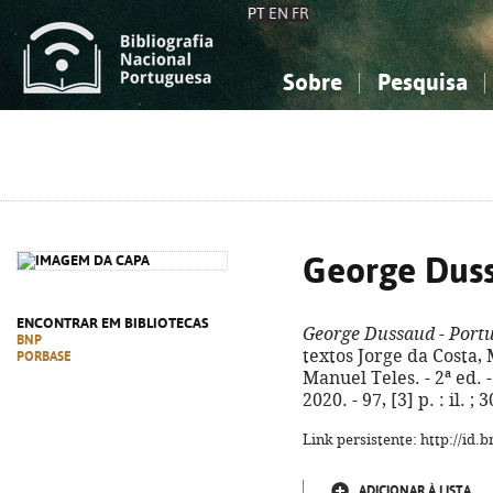
PT
EN
FR
Sobre
Pesquisa
Sobre a Bibliografia Nacional
Simples
Conhecimento, Informação...
Conhecimento, Informação...
Combinada
A
Ciências sociais...
Ciências sociais...
Arte, desporto...
Arte, desporto...
George Duss
ENCONTRAR EM BIBLIOTECAS
George Dussaud - Port
BNP
textos Jorge da Costa,
PORBASE
Manuel Teles. - 2ª ed.
2020. - 97, [3] p. : il. 
Link persistente: http://id
ADICIONAR À LISTA