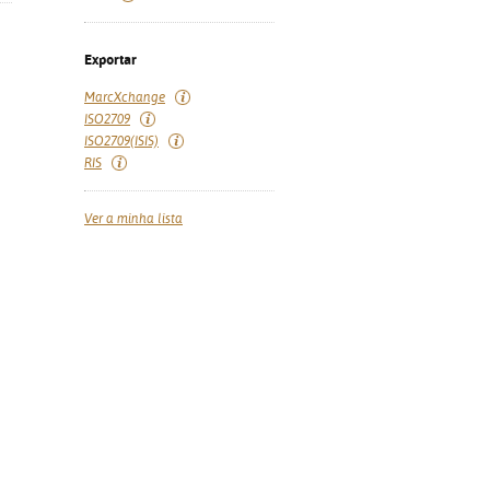
Exportar
MarcXchange
ISO2709
ISO2709(ISIS)
RIS
Ver a minha lista