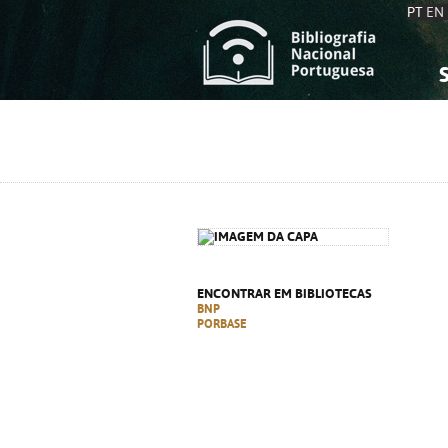
PT
EN
S
S
C
C
C
C
A
A
ENCONTRAR EM BIBLIOTECAS
BNP
PORBASE