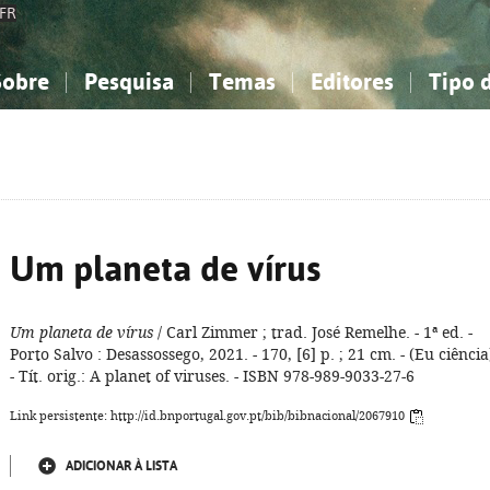
FR
Sobre
Pesquisa
Temas
Editores
Tipo 
obre a Bibliografia Nacional
imples
onhecimento, Informação...
onhecimento, Informação...
Combinada
A minha lista
Como utilizar
Filosofia, psicologia...
Filosofia, psicologia...
Perguntas frequente
iências sociais...
iências sociais...
Ciências exatas e naturais...
Ciências exatas e naturais...
rte, desporto...
rte, desporto...
Literatura, linguística...
Literatura, linguística...
Um planeta de vírus
Um planeta de vírus
/ Carl Zimmer ; trad. José Remelhe. - 1ª ed. -
Porto Salvo : Desassossego, 2021. - 170, [6] p. ; 21 cm. - (Eu ciência
- Tít. orig.: A planet of viruses. - ISBN 978-989-9033-27-6
Link persistente: http://id.bnportugal.gov.pt/bib/bibnacional/2067910
ADICIONAR À LISTA