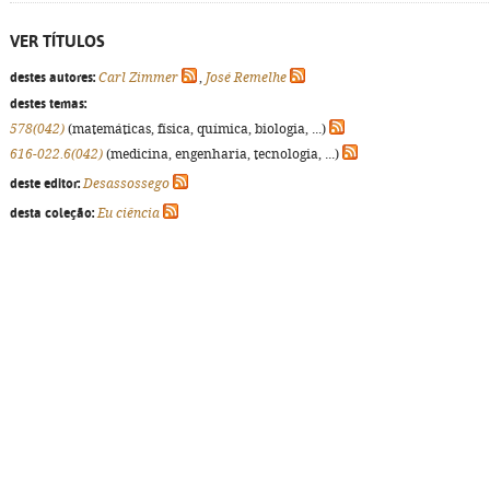
VER TÍTULOS
destes autores:
Carl Zimmer
,
José Remelhe
destes temas:
578(042)
(matemáticas, física, química, biologia, ...)
616-022.6(042)
(medicina, engenharia, tecnologia, ...)
deste editor:
Desassossego
desta coleção:
Eu ciência