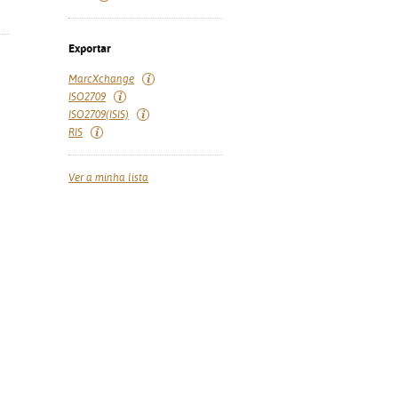
Exportar
MarcXchange
ISO2709
ISO2709(ISIS)
RIS
Ver a minha lista