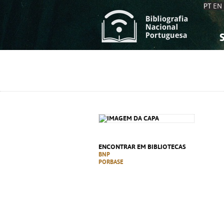
PT
EN
S
S
C
C
C
C
A
A
ENCONTRAR EM BIBLIOTECAS
BNP
PORBASE