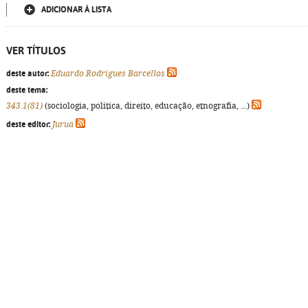
ADICIONAR À LISTA
VER TÍTULOS
deste autor:
Eduardo Rodrigues Barcellos
deste tema:
343.1(81)
(sociologia, política, direito, educação, etnografia, ...)
deste editor:
Juruá