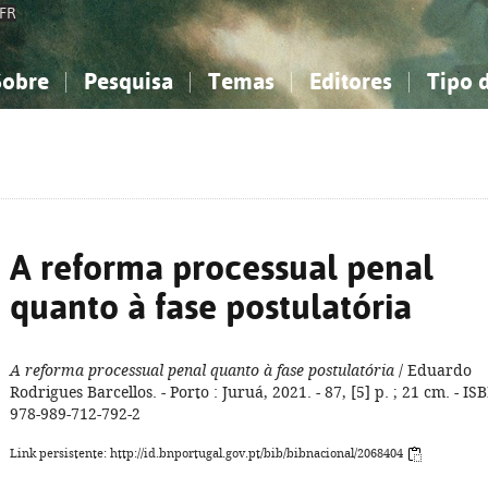
FR
Sobre
Pesquisa
Temas
Editores
Tipo 
obre a Bibliografia Nacional
imples
onhecimento, Informação...
onhecimento, Informação...
Combinada
A minha lista
Como utilizar
Filosofia, psicologia...
Filosofia, psicologia...
Perguntas frequente
iências sociais...
iências sociais...
Ciências exatas e naturais...
Ciências exatas e naturais...
rte, desporto...
rte, desporto...
Literatura, linguística...
Literatura, linguística...
A reforma processual penal
quanto à fase postulatória
A reforma processual penal quanto à fase postulatória
/ Eduardo
Rodrigues Barcellos. - Porto : Juruá, 2021. - 87, [5] p. ; 21 cm. - IS
978-989-712-792-2
Link persistente: http://id.bnportugal.gov.pt/bib/bibnacional/2068404