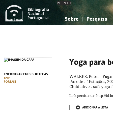
PT
EN
FR
Sobre
Pesquisa
Sobre a Bibliografia Nacional
Simples
Conhecimento, Informação...
Conhecimento, Informação...
Combinada
A
Ciências sociais...
Ciências sociais...
Arte, desporto...
Arte, desporto...
Yoga para b
ENCONTRAR EM BIBLIOTECAS
Yoga 
WALKER, Peter -
BNP
Parede : 4Estações, 2020.
PORBASE
Child alive : soft yoga
Link persistente: http://id
ADICIONAR À LISTA