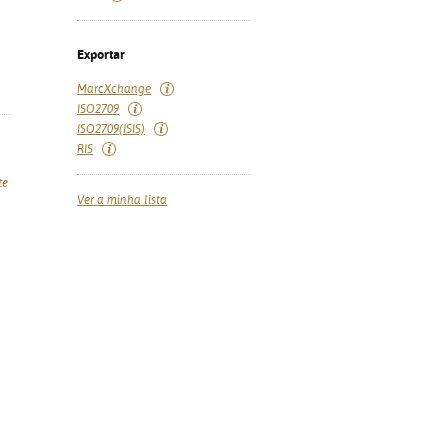
Exportar
MarcXchange
ISO2709
ISO2709(ISIS)
RIS
te
Ver a minha lista