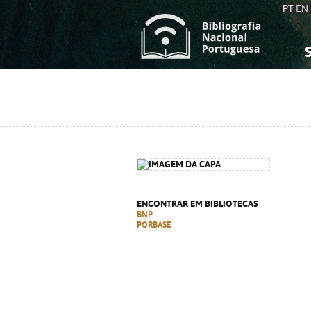
PT
EN
S
S
C
C
C
C
A
A
ENCONTRAR EM BIBLIOTECAS
BNP
PORBASE