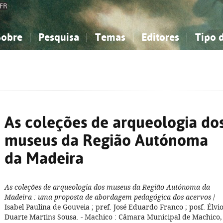
FR
Sobre
Pesquisa
Temas
Editores
Tipo 
obre a Bibliografia Nacional
imples
onhecimento, Informação...
onhecimento, Informação...
Combinada
A minha lista
Como utilizar
Filosofia, psicologia...
Filosofia, psicologia...
Perguntas frequente
iências sociais...
iências sociais...
Ciências exatas e naturais...
Ciências exatas e naturais...
rte, desporto...
rte, desporto...
Literatura, linguística...
Literatura, linguística...
As coleções de arqueologia do
museus da Região Autónoma
da Madeira
As coleções de arqueologia dos museus da Região Autónoma da
Madeira
: uma proposta de abordagem pedagógica dos acervos
/
Isabel Paulina de Gouveia ; pref. José Eduardo Franco ; posf. Élvi
Duarte Martins Sousa. - Machico : Câmara Municipal de Machico,