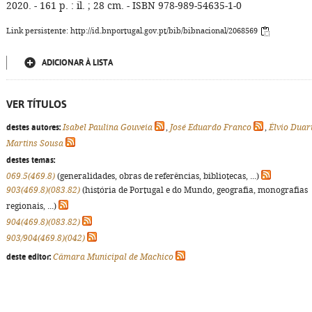
2020. - 161 p. : il. ; 28 cm. - ISBN 978-989-54635-1-0
Link persistente: http://id.bnportugal.gov.pt/bib/bibnacional/2068569
ADICIONAR À LISTA
VER TÍTULOS
destes autores:
Isabel Paulina Gouveia
,
José Eduardo Franco
,
Élvio Duar
Martins Sousa
destes temas:
069.5(469.8)
(generalidades, obras de referências, bibliotecas, ...)
903(469.8)(083.82)
(história de Portugal e do Mundo, geografia, monografias
regionais, ...)
904(469.8)(083.82)
903/904(469.8)(042)
deste editor:
Câmara Municipal de Machico