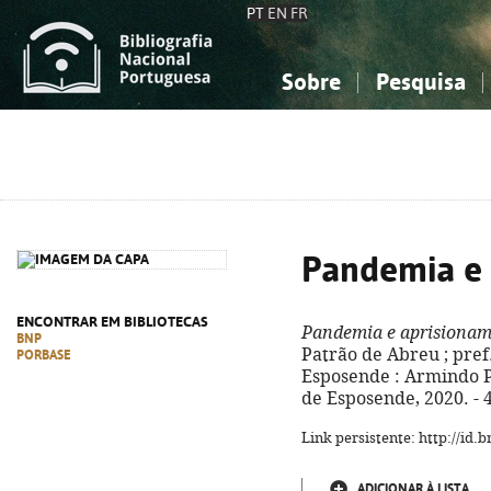
PT
EN
FR
Sobre
Pesquisa
Sobre a Bibliografia Nacional
Simples
Conhecimento, Informação...
Conhecimento, Informação...
Combinada
A
Ciências sociais...
Ciências sociais...
Arte, desporto...
Arte, desporto...
Pandemia e 
ENCONTRAR EM BIBLIOTECAS
Pandemia e aprisiona
BNP
Patrão de Abreu ; pref
PORBASE
Esposende : Armindo 
de Esposende, 2020. - 40
Link persistente: http://id
ADICIONAR À LISTA