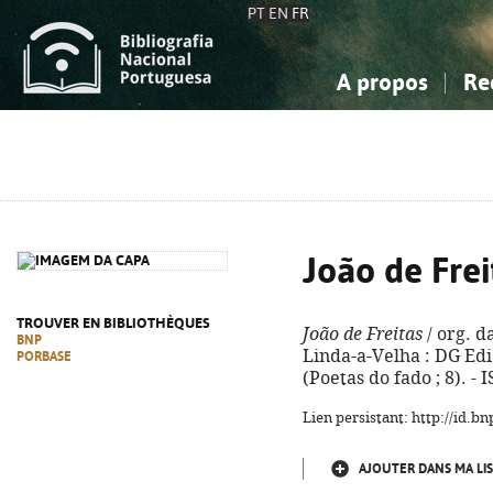
PT
EN
FR
A propos
Re
La Bibliographie Nationale
Simple
Connaissance, Information...
Connaissance, Information...
Avancée
Mes 
Sciences sociales...
Sciences sociales...
Arts, sport...
Arts, sport...
João de Frei
TROUVER EN BIBLIOTHÈQUES
João de Freitas
/ org. d
BNP
Linda-a-Velha : DG Ediçõ
PORBASE
(Poetas do fado ; 8). -
Lien persistant: http://id.
AJOUTER DANS MA LIS