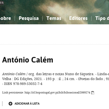
FR
Sobre
Pesquisa
Temas
Editores
Tipo 
obre a Bibliografia Nacional
imples
onhecimento, Informação...
onhecimento, Informação...
Combinada
A minha lista
Como utilizar
Filosofia, psicologia...
Filosofia, psicologia...
Perguntas frequente
iências sociais...
iências sociais...
Ciências exatas e naturais...
Ciências exatas e naturais...
rte, desporto...
rte, desporto...
Literatura, linguística...
Literatura, linguística...
António Calém
António Calém
/ org. das letras e notas Nuno de Siqueira. - Linda-
Velha : DG Edições, 2021. - 193 p. : il. ; 24 cm. - (Poetas do fado ; 9)
- ISBN 978-989-53032-7-4
Link persistente: http://id.bnportugal.gov.pt/bib/bibnacional/2069274
ADICIONAR À LISTA