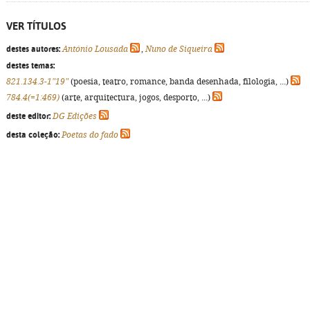
VER TÍTULOS
destes autores:
António Lousada
,
Nuno de Siqueira
destes temas:
821.134.3-1"19"
(poesia, teatro, romance, banda desenhada, filologia, ...)
784.4(=1:469)
(arte, arquitectura, jogos, desporto, ...)
deste editor:
DG Edições
desta coleção:
Poetas do fado