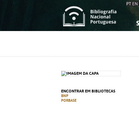
PT
EN
S
S
C
C
C
C
A
A
ENCONTRAR EM BIBLIOTECAS
BNP
PORBASE