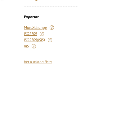
Exportar
MarcXchange
ISO2709
ISO2709(ISIS)
RIS
Ver a minha lista