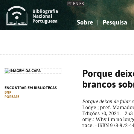
PT
EN
FR
Sobre
Pesquisa
Sobre a Bibliografia Nacional
Simples
Conhecimento, Informação...
Conhecimento, Informação...
Combinada
A
Ciências sociais...
Ciências sociais...
Arte, desporto...
Arte, desporto...
Porque deix
brancos sob
ENCONTRAR EM BIBLIOTECAS
BNP
PORBASE
Porque deixei de falar
Lodge ; pref. Mamadou 
Edições 70, 2021. - 253 p
orig.: Why I'm no long
race. - ISBN 978-972-4