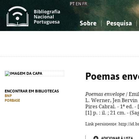
PT
EN
FR
Sobre
Pesquisa
Sobre a Bibliografia Nacional
Simples
Conhecimento, Informação...
Conhecimento, Informação...
Combinada
A
Ciências sociais...
Ciências sociais...
Arte, desporto...
Arte, desporto...
Poemas env
ENCONTRAR EM BIBLIOTECAS
Poemas envelope
/ Emi
BNP
L. Werner, Jen Bervin 
PORBASE
Pires Cabral. - 1ª ed. - 
[1] p. : il. ; 21 cm. - 
Link persistente: http://id
ADICIONAR À LISTA