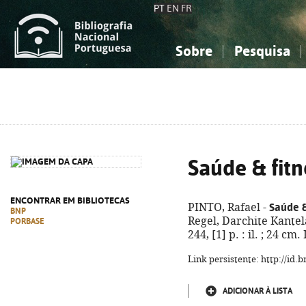
PT
EN
FR
Sobre
Pesquisa
Sobre a Bibliografia Nacional
Simples
Conhecimento, Informação...
Conhecimento, Informação...
Combinada
A
Ciências sociais...
Ciências sociais...
Arte, desporto...
Arte, desporto...
Saúde & fit
ENCONTRAR EM BIBLIOTECAS
Saúde &
PINTO, Rafael -
BNP
Regel, Darchite Kantela
PORBASE
244, [1] p. : il. ; 24 c
Link persistente: http://id
ADICIONAR À LISTA