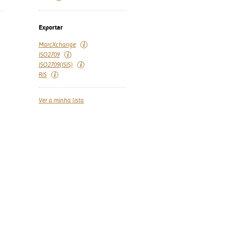
Exportar
MarcXchange
ISO2709
ISO2709(ISIS)
RIS
Ver a minha lista