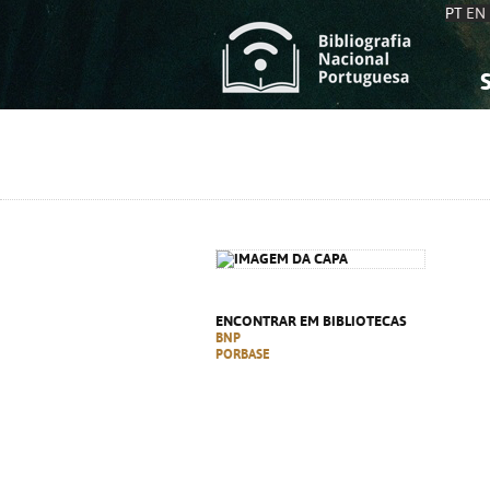
PT
EN
S
S
C
C
C
C
A
A
ENCONTRAR EM BIBLIOTECAS
BNP
PORBASE