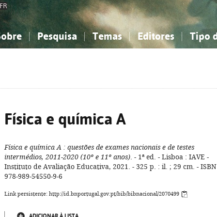
FR
Sobre
Pesquisa
Temas
Editores
Tipo 
obre a Bibliografia Nacional
imples
onhecimento, Informação...
onhecimento, Informação...
Combinada
A minha lista
Como utilizar
Filosofia, psicologia...
Filosofia, psicologia...
Perguntas frequente
iências sociais...
iências sociais...
Ciências exatas e naturais...
Ciências exatas e naturais...
rte, desporto...
rte, desporto...
Literatura, linguística...
Literatura, linguística...
Física e química A
Física e química A
: questões de exames nacionais e de testes
intermédios, 2011-2020 (10º e 11º anos)
. - 1ª ed. - Lisboa : IAVE -
Instituto de Avaliação Educativa, 2021. - 325 p. : il. ; 29 cm. - ISBN
978-989-54550-9-6
Link persistente: http://id.bnportugal.gov.pt/bib/bibnacional/2070499
ADICIONAR À LISTA