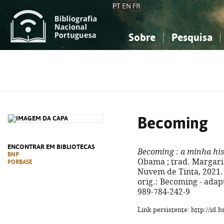
PT
EN
FR
Sobre
Pesquisa
Sobre a Bibliografia Nacional
Simples
Conhecimento, Informação...
Conhecimento, Informação...
Combinada
A
Ciências sociais...
Ciências sociais...
Arte, desporto...
Arte, desporto...
Becoming
ENCONTRAR EM BIBLIOTECAS
Becoming
: a minha his
BNP
Obama ; trad. Margarida 
PORBASE
Nuvem de Tinta, 2021. - 4
orig.: Becoming - adap
989-784-242-9
Link persistente: http://id