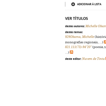
ADICIONAR À LISTA
VER TÍTULOS
destes autores:
Michelle Oba
destes temas:
929Obama, Michelle
(históri
monografias regionais, ...)
821.111(73)-94"20"
(poesia, 
...)
deste editor:
Nuvem de Tinta