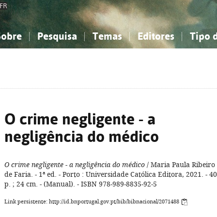
FR
Sobre
Pesquisa
Temas
Editores
Tipo 
obre a Bibliografia Nacional
imples
onhecimento, Informação...
onhecimento, Informação...
Combinada
A minha lista
Como utilizar
Filosofia, psicologia...
Filosofia, psicologia...
Perguntas frequente
iências sociais...
iências sociais...
Ciências exatas e naturais...
Ciências exatas e naturais...
rte, desporto...
rte, desporto...
Literatura, linguística...
Literatura, linguística...
O crime negligente - a
negligência do médico
O crime negligente - a negligência do médico
/ Maria Paula Ribeiro
de Faria. - 1ª ed. - Porto : Universidade Católica Editora, 2021. - 4
p. ; 24 cm. - (Manual). - ISBN 978-989-8835-92-5
Link persistente: http://id.bnportugal.gov.pt/bib/bibnacional/2071488