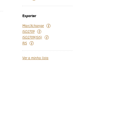
Exportar
MarcXchange
ISO2709
ISO2709(ISIS)
RIS
Ver a minha lista