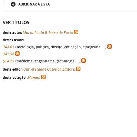
ADICIONAR À LISTA
VER TÍTULOS
deste autor:
Maria Paula Ribeiro de Faria
destes temas:
343.61
(sociologia, política, direito, educação, etnografia, ...)
347.56
614.25
(medicina, engenharia, tecnologia, ...)
deste editor:
Universidade Católica Editora
desta coleção:
Manual