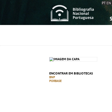
PT
EN
S
S
C
C
C
C
A
A
ENCONTRAR EM BIBLIOTECAS
BNP
PORBASE