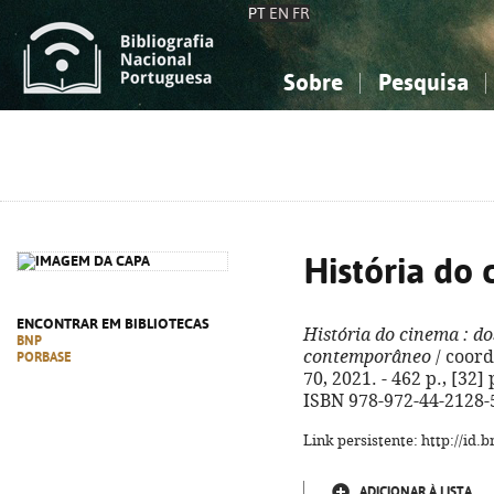
PT
EN
FR
Sobre
Pesquisa
Sobre a Bibliografia Nacional
Simples
Conhecimento, Informação...
Conhecimento, Informação...
Combinada
A
Ciências sociais...
Ciências sociais...
Arte, desporto...
Arte, desporto...
História do
ENCONTRAR EM BIBLIOTECAS
História do cinema
: do
BNP
contemporâneo
/ coord
PORBASE
70, 2021. - 462 p., [32] p
ISBN 978-972-44-2128-
Link persistente: http://id
ADICIONAR À LISTA