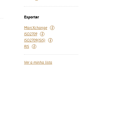
Exportar
MarcXchange
ISO2709
ISO2709(ISIS)
RIS
Ver a minha lista