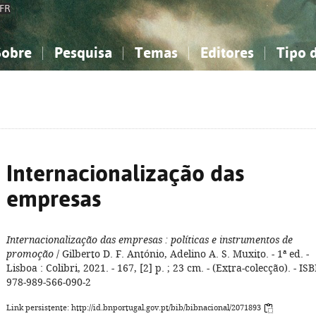
FR
Sobre
Pesquisa
Temas
Editores
Tipo 
obre a Bibliografia Nacional
imples
onhecimento, Informação...
onhecimento, Informação...
Combinada
A minha lista
Como utilizar
Filosofia, psicologia...
Filosofia, psicologia...
Perguntas frequente
iências sociais...
iências sociais...
Ciências exatas e naturais...
Ciências exatas e naturais...
rte, desporto...
rte, desporto...
Literatura, linguística...
Literatura, linguística...
Internacionalização das
empresas
Internacionalização das empresas
: políticas e instrumentos de
promoção
/ Gilberto D. F. António, Adelino A. S. Muxito. - 1ª ed. -
Lisboa : Colibri, 2021. - 167, [2] p. ; 23 cm. - (Extra-colecção). - IS
978-989-566-090-2
Link persistente: http://id.bnportugal.gov.pt/bib/bibnacional/2071893