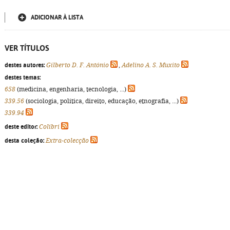
ADICIONAR À LISTA
VER TÍTULOS
destes autores:
Gilberto D. F. António
,
Adelino A. S. Muxito
destes temas:
658
(medicina, engenharia, tecnologia, ...)
339.56
(sociologia, política, direito, educação, etnografia, ...)
339.94
deste editor:
Colibri
desta coleção:
Extra-colecção