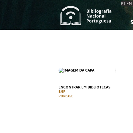
PT
EN
S
S
C
C
C
C
A
A
ENCONTRAR EM BIBLIOTECAS
BNP
PORBASE