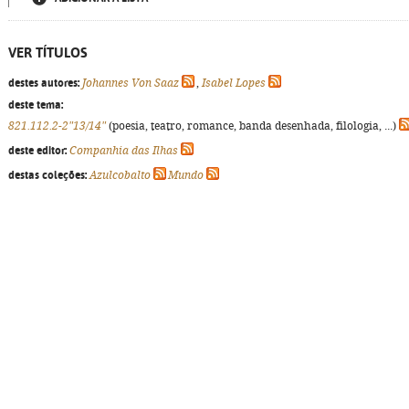
VER TÍTULOS
destes autores:
Johannes Von Saaz
,
Isabel Lopes
deste tema:
821.112.2-2"13/14"
(poesia, teatro, romance, banda desenhada, filologia, ...)
deste editor:
Companhia das Ilhas
destas coleções:
Azulcobalto
Mundo