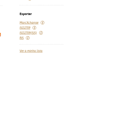
Exportar
MarcXchange
ISO2709
ISO2709(ISIS)
RIS
Ver a minha lista