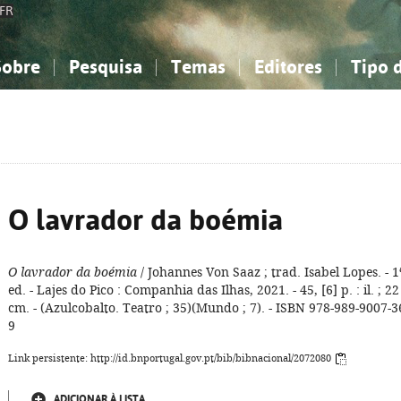
FR
Sobre
Pesquisa
Temas
Editores
Tipo 
obre a Bibliografia Nacional
imples
onhecimento, Informação...
onhecimento, Informação...
Combinada
A minha lista
Como utilizar
Filosofia, psicologia...
Filosofia, psicologia...
Perguntas frequente
iências sociais...
iências sociais...
Ciências exatas e naturais...
Ciências exatas e naturais...
rte, desporto...
rte, desporto...
Literatura, linguística...
Literatura, linguística...
O lavrador da boémia
O lavrador da boémia
/ Johannes Von Saaz ; trad. Isabel Lopes. - 1
ed. - Lajes do Pico : Companhia das Ilhas, 2021. - 45, [6] p. : il. ; 22
cm. - (Azulcobalto. Teatro ; 35)(Mundo ; 7). - ISBN 978-989-9007-3
9
Link persistente: http://id.bnportugal.gov.pt/bib/bibnacional/2072080
ADICIONAR À LISTA