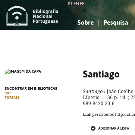
PT
EN
FR
Sobre
Pesquisa
Sobre a Bibliografia Nacional
Simples
Conhecimento, Informação...
Conhecimento, Informação...
Combinada
A
Ciências sociais...
Ciências sociais...
Arte, desporto...
Arte, desporto...
Santiago
ENCONTRAR EM BIBLIOTECAS
Santiago
/ João Coelho d
BNP
Liberis. - 136 p. : il. ;
PORBASE
989-8420-33-6
Link persistente: http://id
ADICIONAR À LISTA