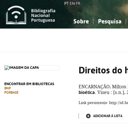
PT
EN
FR
Sobre
Pesquisa
Sobre a Bibliografia Nacional
Simples
Conhecimento, Informação...
Conhecimento, Informação...
Combinada
A
Ciências sociais...
Ciências sociais...
Arte, desporto...
Arte, desporto...
Direitos do
ENCONTRAR EM BIBLIOTECAS
ENCARNAÇÃO, Mílton 
BNP
bioética
. Viseu : [s.n.],
PORBASE
Link persistente: http://id
ADICIONAR À LISTA