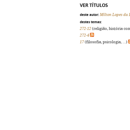
VER TÍTULOS
deste autor:
Mílton Lopes da
destes temas:
272-12
(religião, história co
272-4
17
(filosofia, psicologia, ...)