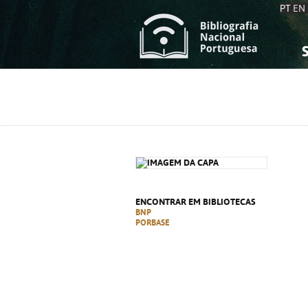
PT
EN
S
S
C
C
C
C
A
A
ENCONTRAR EM BIBLIOTECAS
BNP
PORBASE