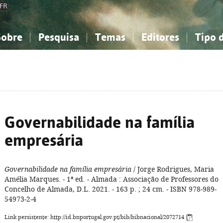
FR
Sobre
Pesquisa
Temas
Editores
Tipo 
obre a Bibliografia Nacional
imples
onhecimento, Informação...
onhecimento, Informação...
Combinada
A minha lista
Como utilizar
Filosofia, psicologia...
Filosofia, psicologia...
Perguntas frequente
iências sociais...
iências sociais...
Ciências exatas e naturais...
Ciências exatas e naturais...
rte, desporto...
rte, desporto...
Literatura, linguística...
Literatura, linguística...
Governabilidade na família
empresária
Governabilidade na família empresária
/ Jorge Rodrigues, Maria
Amélia Marques. - 1ª ed. - Almada : Associação de Professores do
Concelho de Almada, D.L. 2021. - 163 p. ; 24 cm. - ISBN 978-989-
54973-2-4
Link persistente: http://id.bnportugal.gov.pt/bib/bibnacional/2072714