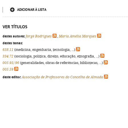
ADICIONAR À LISTA
VER TÍTULOS
destes autores:
Jorge Rodrigues
,
Maria Amélia Marques
destes temas:
658.11
(medicina, engenharia, tecnologia, ...)
334.72
(sociologia, política, direito, educação, etnografia, ...)
005.95/.96
(generalidades, obras de referências, bibliotecas, ...)
005.59
deste editor:
Associação de Professores do Concelho de Almada