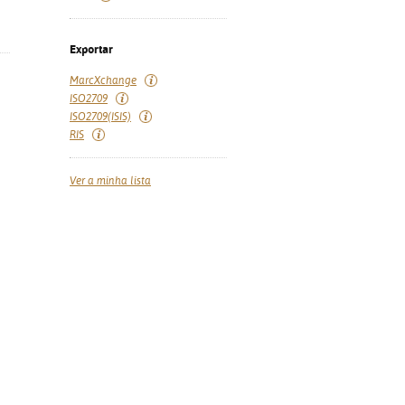
Exportar
MarcXchange
ISO2709
ISO2709(ISIS)
RIS
Ver a minha lista