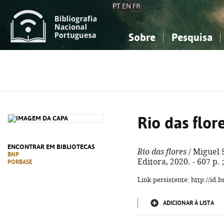
PT
EN
FR
Sobre
Pesquisa
Sobre a Bibliografia Nacional
Simples
Conhecimento, Informação...
Conhecimento, Informação...
Combinada
A
Ciências sociais...
Ciências sociais...
Arte, desporto...
Arte, desporto...
Rio das flor
ENCONTRAR EM BIBLIOTECAS
Rio das flores
/ Miguel S
BNP
Editora, 2020. - 607 p.
PORBASE
Link persistente: http://id
ADICIONAR À LISTA