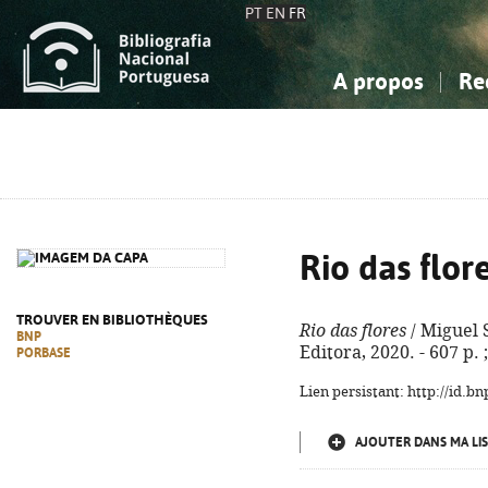
PT
EN
FR
A propos
Re
La Bibliographie Nationale
Simple
Connaissance, Information...
Connaissance, Information...
Avancée
Mes 
Sciences sociales...
Sciences sociales...
Arts, sport...
Arts, sport...
Rio das flor
TROUVER EN BIBLIOTHÈQUES
Rio das flores
/ Miguel S
BNP
Editora, 2020. - 607 p.
PORBASE
Lien persistant: http://id.
AJOUTER DANS MA LIS