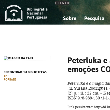
PT
EN
FR
Sobre
Pesquisa
Sobre a Bibliografia Nacional
Simples
Conhecimento, Informação...
Conhecimento, Informação...
Combinada
A
Ciências sociais...
Ciências sociais...
Arte, desporto...
Arte, desporto...
Peterluka e
emoções C
ENCONTRAR EM BIBLIOTECAS
BNP
PORBASE
Peterluka e a magia d
; il. Susana Rodrigues. -
[2] p. : il. ; 22 cm. - (
ISBN 978-989-53071-1-
Link persistente: http://id