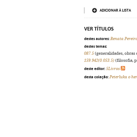
ADICIONAR À LISTA
VER TÍTULOS
destes autores:
Renata Pereir
destes temas:
087.5
(generalidades, obras d
159.942(0.053.5)
(filosofia, p
deste editor:
5Livros
desta coleção:
Peterluka o he