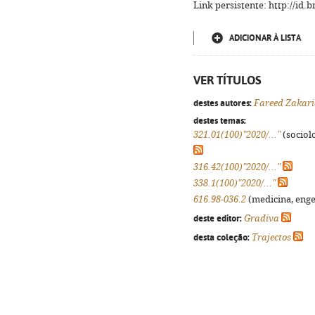
Link persistente: http://id
ADICIONAR À LISTA
VER TÍTULOS
destes autores:
Fareed Zakar
destes temas:
321.01(100)"2020/..."
(sociolo
316.42(100)"2020/..."
338.1(100)"2020/..."
616.98-036.2
(medicina, engen
deste editor:
Gradiva
desta coleção:
Trajectos