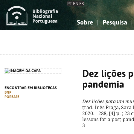
PT
EN
FR
Sobre
Pesquisa
Sobre a Bibliografia Nacional
Simples
Conhecimento, Informação...
Conhecimento, Informação...
Combinada
A
Ciências sociais...
Ciências sociais...
Arte, desporto...
Arte, desporto...
Dez lições 
pandemia
ENCONTRAR EM BIBLIOTECAS
BNP
PORBASE
Dez lições para um mu
trad. Inês Fraga, Sara L
2020. - 288, [4] p. ; 23 
lessons for a post-pan
3