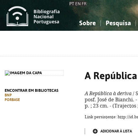
PT
EN
FR
Sobre
Pesquisa
Sobre a Bibliografia Nacional
Simples
Conhecimento, Informação...
Conhecimento, Informação...
Combinada
A
Ciências sociais...
Ciências sociais...
Arte, desporto...
Arte, desporto...
A República
ENCONTRAR EM BIBLIOTECAS
A República à deriva
/ 
BNP
posf. José de Bianchi. -
PORBASE
p. ; 23 cm. - (Trajectos
Link persistente: http://id
ADICIONAR À LISTA