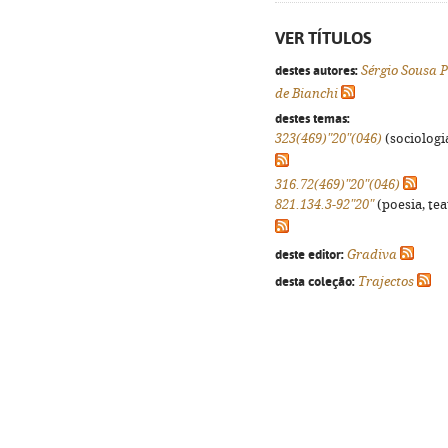
VER TÍTULOS
destes autores:
Sérgio Sousa P
de Bianchi
destes temas:
323(469)"20"(046)
(sociologia
316.72(469)"20"(046)
821.134.3-92"20"
(poesia, tea
deste editor:
Gradiva
desta coleção:
Trajectos